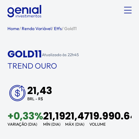
Home
/
Renda Variável
/
Etfs
/
Gold11
GOLD11
Atualizado às
22h45
TREND OURO
21,43
BRL - R$
+
0,33%
21,19
21,47
19.990.64
VARIAÇÃO (DIA)
MÍN (DIA)
MÁX (DIA)
VOLUME